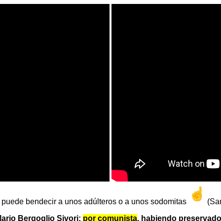
puede bendecir a unos adúlteros o a unos sodomitas
(San
io Bergoglio Sivori:
por comunista
, habiendo preservados