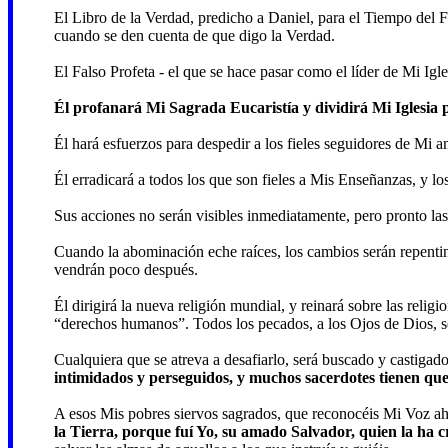
El Libro de la Verdad, predicho a Daniel, para el Tiempo del F
cuando se den cuenta de que digo la Verdad.
El Falso Profeta - el que se hace pasar como el líder de Mi Igle
Él profanará Mi Sagrada Eucaristía y dividirá Mi Iglesia p
Él hará esfuerzos para despedir a los fieles seguidores de Mi
Él erradicará a todos los que son fieles a Mis Enseñanzas, y los
Sus acciones no serán visibles inmediatamente, pero pronto las 
Cuando la abominación eche raíces, los cambios serán repentinos
vendrán poco después.
Él dirigirá la nueva religión mundial, y reinará sobre las relig
“derechos humanos”. Todos los pecados, a los Ojos de Dios, se
Cualquiera que se atreva a desafiarlo, será buscado y castigad
intimidados y perseguidos, y muchos sacerdotes tienen que
A esos Mis pobres siervos sagrados, que reconocéis Mi Voz ah
la Tierra, porque fuí Yo, su amado Salvador, quien la ha 