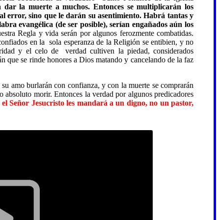
á dar la muerte a muchos. Entonces se multiplicarán los
al error, sino que le darán su asentimiento. Habrá tantas y
labra evangélica (de ser posible), serían engañados aún los
stra Regla y vida serán por algunos ferozmente combatidas.
onfiados en la sola esperanza de la Religión se entibien, y no
aridad y el celo de verdad cultiven la piedad, considerados
rán que se rinde honores a Dios matando y cancelando de la faz
s a su amo burlarán con confianza, y con la muerte se comprarán
lo absoluto morir. Entonces la verdad por algunos predicadores
 el Señor Jesucristo les mandará a un digno, no un pastor,