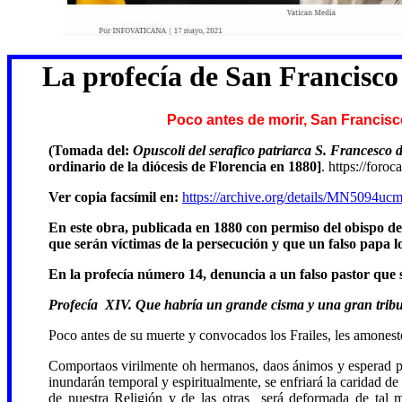
La profecía de San Francisc
Poco antes de morir, San Francisco
(Tomada del:
Opuscoli del serafico patriarca S. Francesco d
ordinario de la diócesis de Florencia en 1880]
.
https://foroc
Ver copia facsímil en:
https://archive.org/details/MN5094u
En este obra, publicada en 1880 con permiso del obispo de 
que serán víctimas de la persecución y que un falso papa l
En la profecía número 14, denuncia a un falso pastor que se
Profecía XIV. Que habría un grande cisma y una gran tribul
Poco antes de su muerte y convocados los Frailes, les amonestó 
Comportaos virilmente oh hermanos, daos ánimos y esperad pac
inundarán temporal y espiritualmente, se enfriará la caridad 
de nuestra Religión y de las otras será deformada de tal m