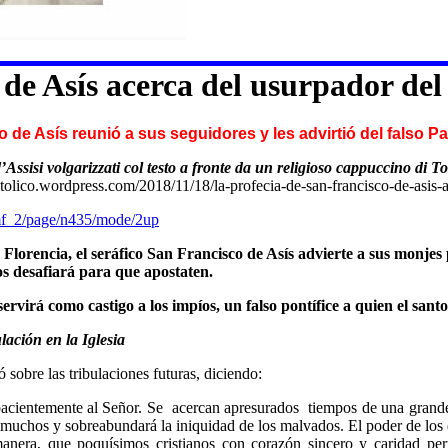
o de Asís acerca del usurpador d
 de Asís reunió a sus seguidores y les advirtió del falso Pa
’Assisi volgarizzati col testo a fronte da un religioso cappuccino di
atolico.wordpress.com/2018/11/18/la-profecia-de-san-francisco-de-asis-
cmf_2/page/n435/mode/2up
Florencia, el seráfico San Francisco de Asís advierte a sus monjes
os desafiará para que apostaten.
rvirá como castigo a los impíos, un falso pontífice a quien el sant
ación en la Iglesia
sobre las tribulaciones futuras, diciendo:
ientemente al Señor. Se acercan apresurados tiempos de una grande tr
de muchos y sobreabundará la iniquidad de los malvados. El poder de los
anera, que poquísimos cristianos con corazón sincero y caridad pe