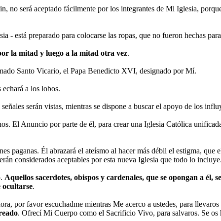
in, no será aceptado fácilmente por los integrantes de Mi Iglesia, por
sia - está preparado para colocarse las ropas, que no fueron hechas para
or la mitad y luego a la mitad otra vez
.
 amado Santo Vicario, el Papa Benedicto XVI, designado por Mí.
 echará a los lobos.
señales serán vistas, mientras se dispone a buscar el apoyo de los influ
. El Anuncio por parte de él, para crear una Iglesia Católica unificada,
iones paganas. Él abrazará el ateísmo al hacer más débil el estigma, que e
rán considerados aceptables por esta nueva Iglesia que todo lo incluye
o.
Aquellos sacerdotes, obispos y cardenales, que se opongan a él, 
 ocultarse
.
ora, por favor escuchadme mientras Me acerco a ustedes, para llevaros
creado
. Ofrecí Mi Cuerpo como el Sacrificio Vivo, para salvaros. Se os 