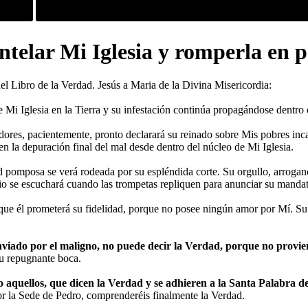
ntelar Mi Iglesia y romperla en 
el Libro de la Verdad. Jesús a Maria de la Divina Misericordia:
 Mi Iglesia en la Tierra y su infestación continúa propagándose dentro
idores, pacientemente, pronto declarará su reinado sobre Mis pobres inca
 en la depuración final del mal desde dentro del núcleo de Mi Iglesia.
pomposa se verá rodeada por su espléndida corte. Su orgullo, arroganc
vio se escuchará cuando las trompetas repliquen para anunciar su mandat
que él prometerá su fidelidad, porque no posee ningún amor por Mí. Su f
enviado por el maligno, no puede decir la Verdad, porque no provi
su repugnante boca.
o aquellos, que dicen la Verdad y se adhieren a la Santa Palabra de
por la Sede de Pedro, comprenderéis finalmente la Verdad.