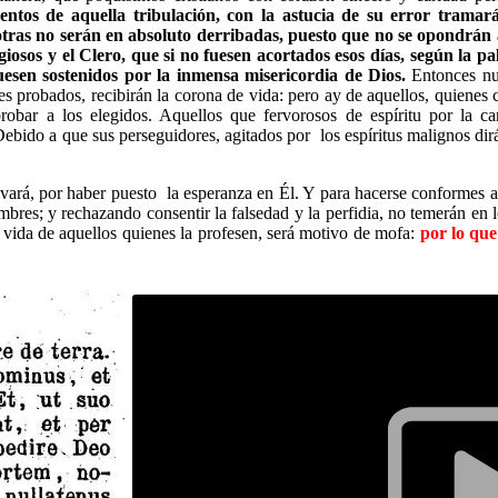
entos de aquella tribulación, con la astucia de su error tramar
 otras no serán en absoluto derribadas, puesto que no se opondrán 
giosos y el Clero, que si no fuesen acortados esos días, según la pa
esen sostenidos por la inmensa misericordia de Dios.
Entonces nue
 probados, recibirán la corona de vida: pero ay de aquellos, quienes c
probar a los elegidos. Aquellos que fervorosos de espíritu por la c
 Debido a que sus perseguidores, agitados por los espíritus malignos di
 salvará, por haber puesto la esperanza en Él. Y para hacerse conforme
mbres; y rechazando consentir la falsedad y la perfidia, no temerán en 
e vida de aquellos quienes la profesen, será motivo de mofa:
por lo que