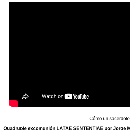
Cómo un sacerdote 
Quadruple excomunión LATAE SENTENTIAE por Jorge Mar