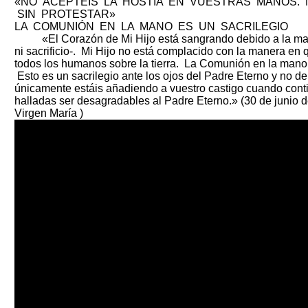
«NO ACEPTÉIS LA HOSTIA EN VUESTRAS MANOS. 
SIN PROTESTAR»
LA COMUNIÓN EN LA MANO ES UN SACRILEGIO
«El Corazón de Mi Hijo está sangrando debido a la mane
ni sacrificio-. Mi Hijo no está complacido con la manera e
todos los humanos sobre la tierra. La Comunión en la mano n
Esto es un sacrilegio ante los ojos del Padre Eterno y no d
únicamente estáis añadiendo a vuestro castigo cuando cont
halladas ser desagradables al Padre Eterno.» (30 de junio d
Virgen María )