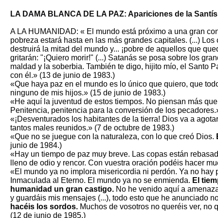
LA DAMA BLANCA DE LA PAZ: Apariciones de la Santísim
A LA HUMANIDAD: «
El mundo está próximo a una gran con
pobreza estará hasta en las más grandes capitales. (...) Lo
destruirá la mitad del mundo y... ¡pobre de aquellos que qu
gritarán: "¡Quiero morir!" (...) Satanás se posa sobre los gra
maldad y la soberbia. También te digo, hijito mío, el Santo 
con él.» (13 de junio de 1983.)
«Que haya paz en el mundo es lo único que quiero, que todos
ninguno de mis hijos.»
(15 de junio de 1983.)
«He aquí la juventud de estos tiempos. No piensan más que
Penitencia, penitencia para la conversión de los pecadores.
«¡Desventurados los habitantes de la tierra! Dios va a agota
tantos males reunidos.» (7 de octubre de 1983.)
«Que no se juegue con la naturaleza, con lo que creó Dios.
junio de 1984.)
«Hay un tiempo de paz muy breve. Las copas están rebasad
lleno de odio y rencor. Con vuestra oración podéis hacer m
«El mundo ya no implora misericordia ni perdón. Ya no hay 
Inmaculada al Eterno. El mundo ya no se enmienda.
El tiem
humanidad un gran castigo.
No he venido aquí a amenazaros
y guardáis mis mensajes (...), todo esto que he anunciado n
hacéis los sordos.
Muchos de vosotros no queréis ver, no q
(12 de junio de 1985.)