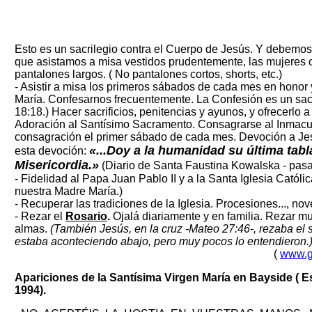
Esto es un sacrilegio contra el Cuerpo de Jesús. Y debemos
que asistamos a misa vestidos prudentemente, las mujeres c
pantalones largos. ( No pantalones cortos, shorts, etc.)
- Asistir a misa los primeros sábados de cada mes en honor
María. Confesarnos frecuentemente. La Confesión es un sac
18:18.) Hacer sacrificios, penitencias y ayunos, y ofrecerlo 
Adoración al Santísimo Sacramento. Consagrarse al Inmacu
consagración el primer sábado de cada mes. Devoción a Jes
«...Doy a la humanidad su última tabl
esta devoción:
Misericordia.»
(Diario de Santa Faustina Kowalska - pasa
- Fidelidad al Papa Juan Pablo II y a la Santa Iglesia Cató
nuestra Madre María.)
- Recuperar las tradiciones de la Iglesia. Procesiones..., nove
- Rezar el
Rosario
.
Ojalá diariamente y en familia. Rezar m
almas.
(También Jesús, en la cruz -Mateo 27:46-, rezaba el 
estaba aconteciendo abajo, pero muy pocos lo entendieron.
(
www.g
Apariciones de la Santísima Virgen María en Bayside ( 
1994).