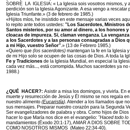
SOBRE LA IGLESIA: «
La Iglesia sois vosotros mismos, y 
perdición son la Iglesia Agonizante. A esa vengo a rescatar pa
Iglesia Triunfante.» (3 de febrero de 1985.)
«Hijitos míos, he insistido en este mensaje varias veces aqu
lo repito ante todos ustedes:
”Los Sacerdotes, Ministros de
Santos misterios, por su amor al dinero, a los honores y
cloacas de impureza. Sí, claman venganza. La venganza 
a los Sacerdotes y a las personas consagradas a Dios q
a mi Hijo, vuestro Señor”
.»
(13 de Febrero 1985.)
«Quiero que
(los sacerdotes)
mantengan la fe en la Iglesia y
de mi Hijo solo se ocupen de las cosas de Dios. A toda la I
Fe y Tradiciones
de la Iglesia Mundial, en especial la Iglesi
cada vez más..., está corrompida. Muchos sacerdotes ya no c
1988.)
¿QUÉ HACER?:
Asistir a misa los domingos, y vivirla. En e
muerte y resurrección de Jesús y Él mismo se nos regala e
nuestro alimento
(
Eucaristía
)
. Atender a los llamados que n
sus mensajes. Preparar nuestro corazón para la Segunda Ve
Ser evangelizadores de palabra y obra. Como hijos de Dios
hacer lo que María nos dice en el evangelio:
"Haced todo lo
mandamientos (Éxodo 20:1-17), AMAR A DIOS SOBRE 
COMO NOSOTROS MISMOS (Mateo 22:34-40).