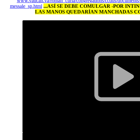
www.vatican.va/roman_curia/congregations/ccdds/document
messale_sp.html
...ASÍ SE DEBE COMULGAR -POR INTIN
LAS MANOS QUEDARÍAN MANCHADAS CON